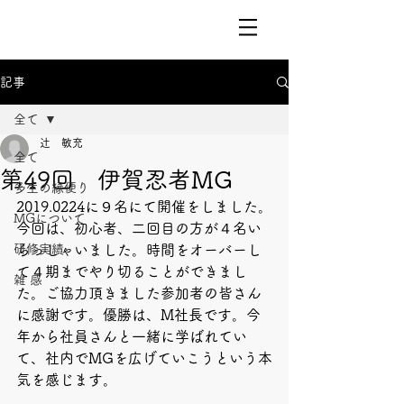
記事
全て
辻 敏充
全て
第49回 伊賀忍者MG
多生の縁便り
2019.0224に９名にて開催をしました。
MGについて
今回は、初心者、二回目の方が４名い
研修実績
らっしゃいました。時間をオーバーし
て４期までやり切ることができまし
雑 感
た。ご協力頂きました参加者の皆さん
に感謝です。優勝は、M社長です。今
年から社員さんと一緒に学ばれてい
て、社内でMGを広げていこうという本
気を感じます。