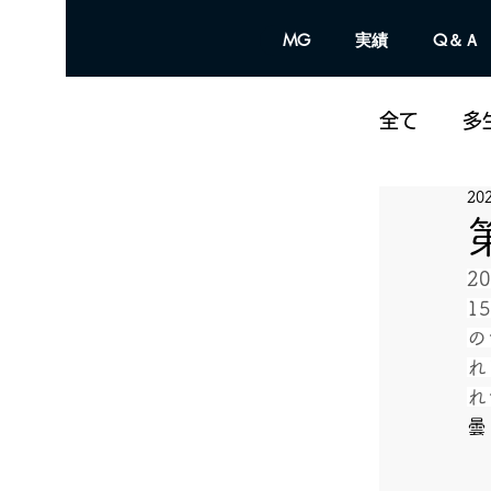
MG
実績
Q＆Ａ
全て
多
20
2
1
の
れ
れ
曇