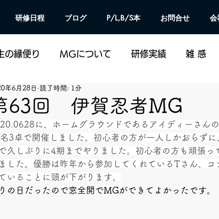
研修日程
ブログ
P/L,B/S本
お問合せ
会
生の縁便り
MGについて
研修実績
雑 感
20年6月28日
読了時間: 1分
第63回 伊賀忍者MG
020.0628に、ホームグラウンドであるアイディーさん
5名3卓で開催しました。初心者の方が一人しかおらずに
で久しぶりに4期までやりました。初心者の方も頑張っ
ました。優勝は昨年から参加してくれているTさん、コ
ていることに頭が下がります。
りの日だったので窓全開でMGができてよかったです。