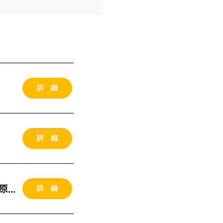
詳 細
詳 細
詳 細
2026年09月12-13日 （土日）東京開催 MG研修 (川原さん講義）