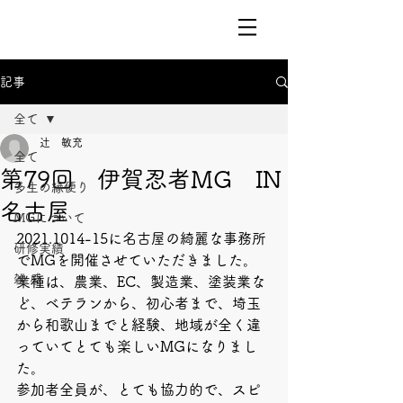
記事
全て
辻 敏充
全て
第79回 伊賀忍者MG IN
多生の縁便り
名古屋
MGについて
2021.1014-15に名古屋の綺麗な事務所
研修実績
でMGを開催させていただきました。
雑 感
業種は、農業、EC、製造業、塗装業な
ど、ベテランから、初心者まで、埼玉
から和歌山までと経験、地域が全く違
っていてとても楽しいMGになりまし
た。
参加者全員が、とても協力的で、スピ