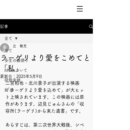
記事
全て
辻 敏充
全て
ラーゲリより愛をこめてと
多生の縁便り
「私」
MGについて
更新日：
2025年5月9日
研修実績
二宮和也・北川景子が出演する映画
「ラーゲリより愛を込めて」が大ヒッ
雑 感
ト上映されています。この映画には原
作があります。辺見じゅんさんの「収
容所(ラーゲリ)から来た遺書」です。
あらすじは、第二次世界大戦後、シベ