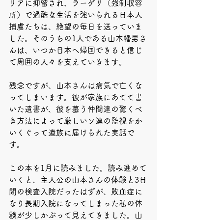
リアに抑留され、ラーゲリ（強制収容
所）で過酷な生活を強いられる日本人
捕虜たちは、絶望の毎日を送っていま
した。そのうちの1人である山本幡男さ
んは、いつか日本へ帰国できると信じ
て周囲の人々を支えていきます。
残念ですが、山本さんは病気で亡くな
ってしまいます。彼が家族にあてて書
いた遺書が、彼を慕う仲間達の驚くべ
き方法によって厳しいソ連の監視をか
いくぐって遺族に届けられた実話で
す。
この本を1月に読みました。読み進めて
いくと、主人公の山本さんの体験と3日
間の検査入院だったはずが、敗血症に
なり長期入院になってしまった私の体
験が少しかぶって見えてきました。山