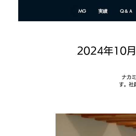
MG
実績
Q＆Ａ
2024年1
ナカ
す。社