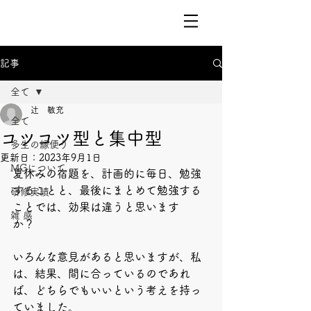
記事
全て
辻 敏充
全て
コツコツ型と集中型
多生の縁便り
更新日：
2023年9月1日
MGについて
夏休みの宿題を、計画的に毎日、勉強
することと、最後にまとめて勉強する
研修実績
ことでは、効果は違うと思います
雑 感
か？　
いろんな意見があると思いますが、私
は、結果、間に合っているのであれ
ば、どちらでもいいという考えを持っ
ていました。