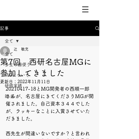
記事
全て
辻 敏充
全て
第7回 西研名古屋MGに
多生の縁便り
参加してきました
MGについて
更新日：
2022年11月11日
研修実績
20210417-18とMG開発者の西順一郎
さんが、名古屋にきてくださりMGが開
雑 感
催されました。自己資本３４４でした
が、ラッキーなことに入賞させていた
だきました。
西先生が間違いないですか？と言われ