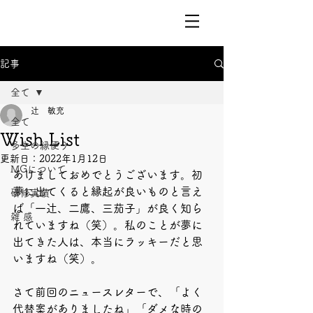
記事
全て
辻 敏充
全て
Wish List
多生の縁便り
更新日：
2022年1月12日
MGについて
あけましておめでとうございます。初
夢に出てくると縁起が良いものと言え
研修実績
ば「一辻、二鷹、三茄子」が良く知ら
雑 感
れていますね（笑）。私のことが夢に
出てきた人は、本当にラッキーだと思
いますね（笑）。
さて前回のニュースレターで、「よく
代替案がありましたね」「ダメな時の