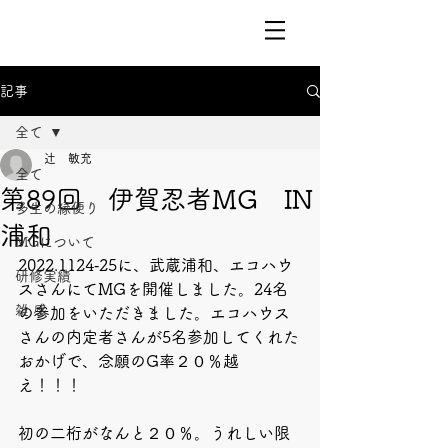
記事
全て
辻 敏充
全て
第89回 伊賀忍者MG IN
多生の縁便り
浦和
MGについて
2022.1124‐25に、武蔵浦和、エコハウ
研修実績
スさんにてMGを開催しました。24名
雑 感
の参加をいただきました。エコハウス
さんの内定者さんが5名参加してくれた
おかげで、念願のG率２０％越
え！！！
初の二桁がなんと２０％。うれしい限