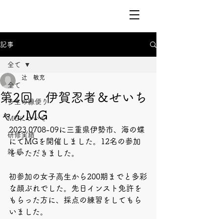
記事
全て
辻 敏充
全て
第2回 伊賀忍者＆せいち
多生の縁便り
ゃんMG
MGについて
2023.0708-09に三重県伊勢市、海の蝶
研修実績
にてMGを開催しました。12名の参加
雑 感
をいただきました。
初参加の女子高生から200期までと多彩
な顔ぶれでした。先日インスト免許を
もらった方に、採点の練習をしてもら
いました。