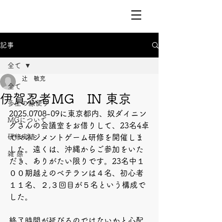
記事
全て
辻 敏充
全て
伊賀忍者MG IN 東京
多生の縁便り
2025.0708-09に東京都内、奴ダイニン
MGについて
グさんの会議室をお借りして、23名4卓
研修実績
でマネジメントゲーム研修を開催しま
した。遠くは、沖縄からご参加をいた
雑 感
だき、ありがたい限りです。23名中１
００期越えのベテランは４名、初心者
１１名、２,３回目が５名という構成で
した。
終了時間が延びるのではないかと心配