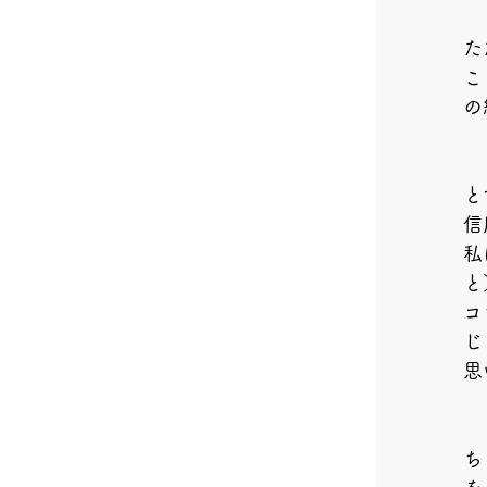
た
こ
の
と
信
私
と
コ
じ
思
ち