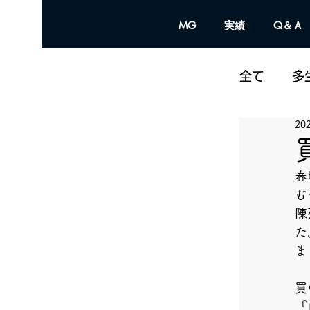
MG
実績
Q＆Ａ
全て
多
20
春
む
陳
た
ま
買
『