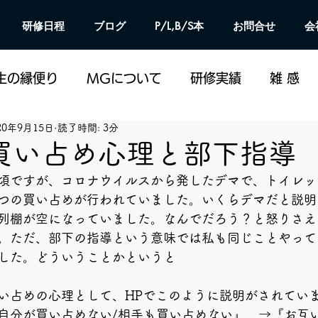
研修日程
ブログ
P/L,B/S本
お問合せ
会
生の縁便り
MGについて
研修実績
雑 感
20年9月15日
読了時間: 3分
買い占め心理と部下指導
頃ですが、コロナウイルスから発したデマで、トイレッ
つの買い占めが行われていました。いくらデマだと説明
列棚が空になっていました。なんでだろう？と怒りさえ
。ただ、部下の指導という意味では私も同じことやって
した。どういうことかというと
い占めの心理として、HPでこのように説明がされてい
自分が買い占めない/相手も買い占めない』　→『お互