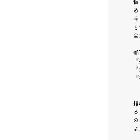
仮
め
手
と
全
部
『
『
『
指
る
の
よ