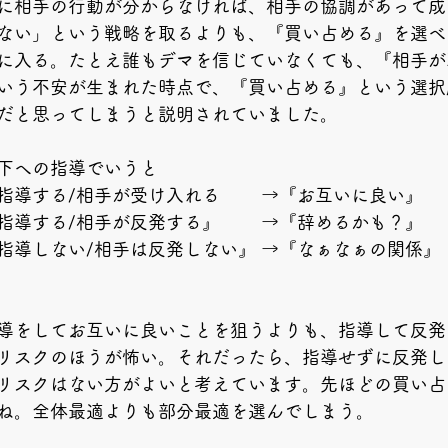
に相手の行動が分からなければ、相手の協調があって成
ない」という戦略を取るよりも、『買い占める』を選べ
に入る。たとえ誰もデマを信じていなくても、『相手が
いう不安が生まれた時点で、『買い占める』という選択
だと思ってしまうと説明されていました。
下への指導でいうと
指導する/相手が受け入れる　　 →『お互いに良い』
指導する/相手が反発する』　　 →『辞めるかも？』
指導しない/相手は反発しない』 →『なぁなぁの関係』
導をしてお互いに良いことを狙うよりも、指導して反発
リスクのほうが怖い。それだったら、指導せずに反発し
リスクはない方がよいと考えています。先ほどの買い占
ね。全体最適よりも部分最適を選んでしまう。