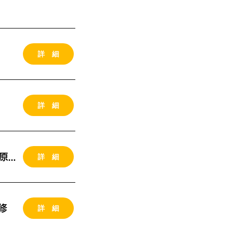
詳 細
詳 細
詳 細
2026年09月12-13日 （土日）東京開催 MG研修 (川原さん講義）
詳 細
修