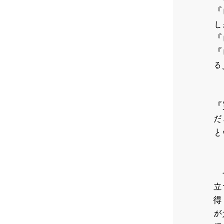
『
し
『
『
る
『
だ
と
　
立
得
が