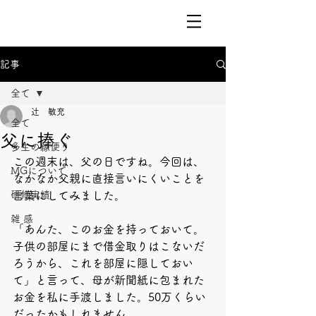
記事
全て
辻 敏充
全て
父に捧ぐ
多生の縁便り
この週末は、父の日ですね。今回は、
MGについて
なかなか父親に直接言いにくいことを
研修実績
言葉にしてみました。
雑 感
「あんた、このお金を持っておいて。
子供の部屋にまで借金取りはこないだ
ろうから、これを部屋に隠しておい
て」と言って、母が新聞紙に包まれた
お金を私に手渡しました。50万くらい
だったかもしれません。