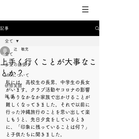
記事
全て
辻 敏充
全て
上手く行くことが大事なこ
多生の縁便り
とか？
MGについて
私には、高校生の長男、中学生の長女
研修実績
がいます。クラブ活動やコロナの影響
雑 感
もありなかなか家族で出かけることが
難しくなってきました。それで以前に
行った沖縄旅行のことを思い出して楽
しもうと、先日夕食をしているとき
に、「印象に残っていることは何？」
と子供たちに聞きました。