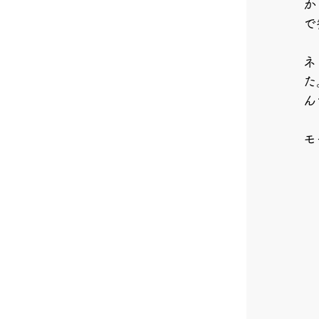
か
で
ネ
た
ん
モ