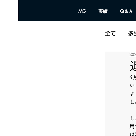
MG
実績
Q＆Ａ
全て
多
20
4
い
よ
し
し
用
は