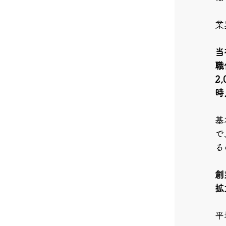
業
当
職
2
時
基
で
る
創
拡
平