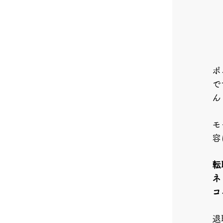
ポ
で
ん
モ
容
転
ネ
コ
退