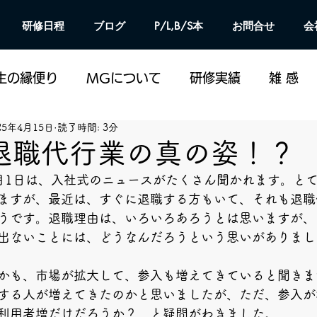
研修日程
ブログ
P/L,B/S本
お問合せ
会
生の縁便り
MGについて
研修実績
雑 感
25年4月15日
読了時間: 3分
退職代行業の真の姿！？
月1日は、入社式のニュースがたくさん聞かれます。と
ますが、最近は、すぐに退職する方もいて、それも退職
うです。退職理由は、いろいろあろうとは思いますが、
出ないことには、どうなんだろうという思いがありまし
かも、市場が拡大して、参入も増えてきていると聞きま
する人が増えてきたのかと思いましたが、ただ、参入が
利用者増だけだろうか？　と疑問がわきました。