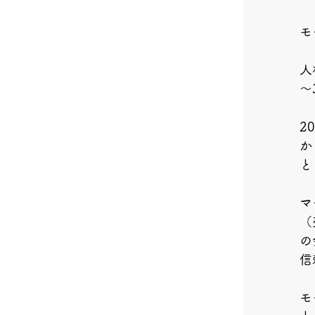
モ
人
～
2
か
と
マ
（
の
信
モ