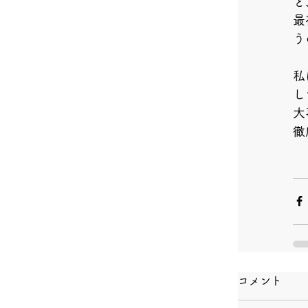
と
最
う
私
し
大
徹
コメント