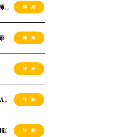
詳 細
2026年09月12-13日 （土日）東京開催 MG研修 (川原さん講義）
詳 細
修
詳 細
詳 細
2026年10月06-07日（火水）愛知県 東海市開催 MG研修
詳 細
開催