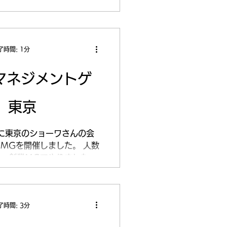
了時間: 1分
マネジメントゲ
 東京
-26に東京のショーワさんの会
MGを開催しました。 人数
で、創業MGでやりました。
.3倍とVアップ、Fアップし
ランスが崩れ、2,3期は
した。...
了時間: 3分