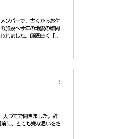
ぶメンバーで、古くからお付
尾の施設へ今年の地震の慰問
言われました。師匠曰く「会
は大事なことですが、そのた
くなったら意味がなく、その
で社会や未来が良くならなけ
がないと思うのです...
、人づてで聞きました。辞
直前に、とても嫌な思いをさ