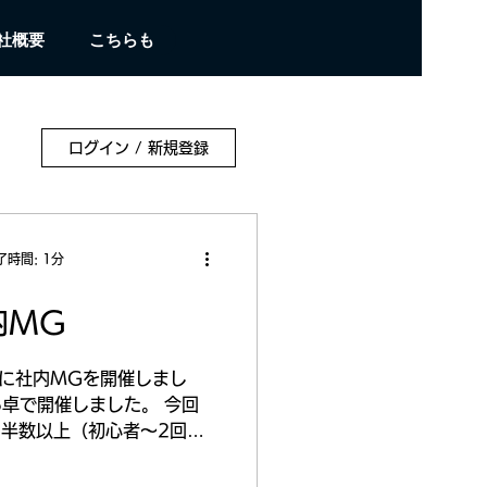
社概要
こちらも
ログイン / 新規登録
了時間: 1分
内MG
-30に社内MGを開催しまし
5卓で開催しました。 今回
半数以上（初心者～2回目
の浅い方です。また、経験者
1名で、どうなるかと心配し