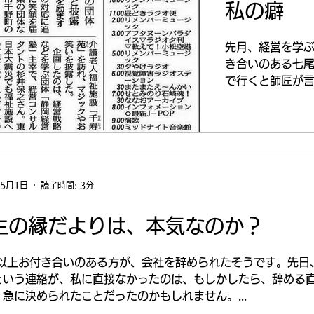
私の癖
先月、経営を学
き合いのある七
で行くと師匠が
社が儲かること
めに人間が冷た
会社があること
れば存在する価値
年5月1日
読了時間: 3分
生の縁だよりは、本気なのか？
年以上お付き合いのある方が、会社を辞められたそうです。先日
という連絡が、私に直接なかったのは、もしかしたら、辞める
急に決められたことだったのかもしれません。...