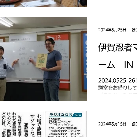
ていました。...
2024年5月25日
読
伊賀忍者
ーム IN
2024.0525
議室をお借りして
が少なかったの
V+2、期末経費1
すぎて、ゲームバ
散々な結果となりま
2024年5月15日
読