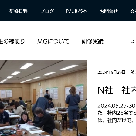
研修日程
ブログ
P/L,B/S本
お問合せ
会
生の縁便り
MGについて
研修実績
2024年5月29日
読
N社 社
2024.05.29
た。社内26名で
は、社内だけで、
が14名）が経験
も100期越えが