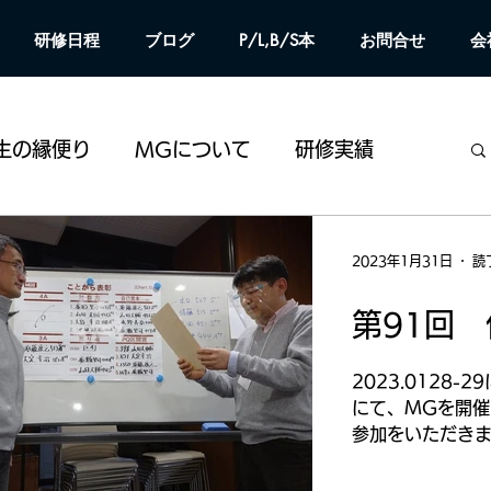
研修日程
ブログ
P/L,B/S本
お問合せ
会
生の縁便り
MGについて
研修実績
2023年1月31日
読
第91回
2023.0128
にて、MGを開催
参加をいただきま
大違いのW大〇
さんの100期の記