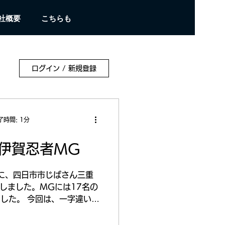
社概要
こちらも
ログイン / 新規登録
了時間: 1分
 伊賀忍者MG
-29に、四日市市じばさん三重
しました。MGには17名の
した。 今回は、一字違いで
幸治さんを招いての大〇幸治
念MGとなりました。 復帰