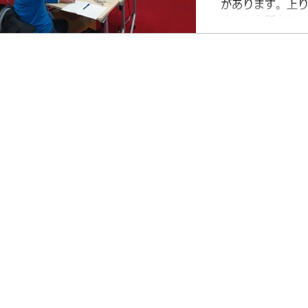
があります。上
す。」と話され
た。どこかで「
思っていました
は実感しました。
師から前立腺がん